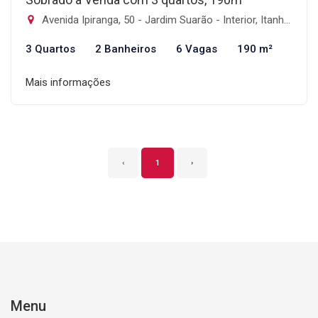
Avenida Ipiranga, 50 - Jardim Suarão - Interior, Itanhaém-SP
3 Quartos
2 Banheiros
6 Vagas
190 m²
Mais informações
‹
1
›
Menu