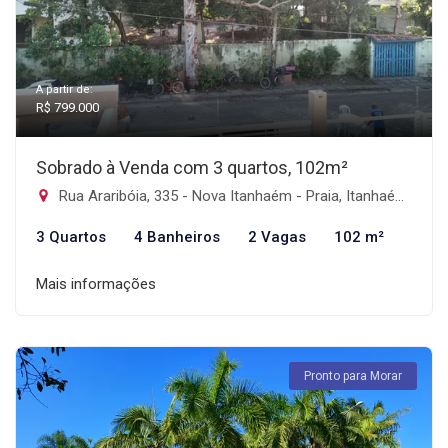
A partir de:
R$ 799.000
Sobrado à Venda com 3 quartos, 102m²
Rua Araribóia, 335 - Nova Itanhaém - Praia, Itanhaém-SP
3 Quartos
4 Banheiros
2 Vagas
102 m²
Mais informações
Pronto para Morar