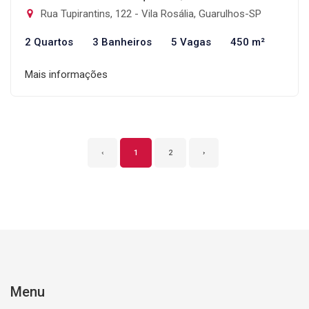
Rua Tupirantins, 122 - Vila Rosália, Guarulhos-SP
2 Quartos
3 Banheiros
5 Vagas
450 m²
Mais informações
‹
1
2
›
Menu