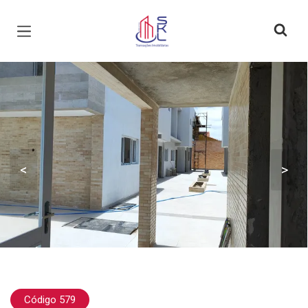
Página inicial
<
>
Código 579