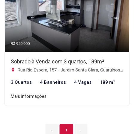
R$ 950.000
Sobrado à Venda com 3 quartos, 189m²
Rua Rio Espera, 157 - Jardim Santa Clara, Guarulhos-SP
3 Quartos
4 Banheiros
4 Vagas
189 m²
Mais informações
‹
1
›