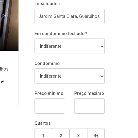
Localidades
Em condomínio fechado?
Condomínio
os-SP
m²
Preço mínimo
Preço máximo
Quartos
1
2
3
4+