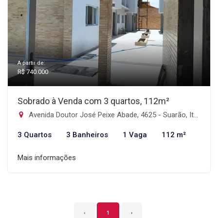
A partir de:
R$ 740.000
Sobrado à Venda com 3 quartos, 112m²
Avenida Doutor José Peixe Abade, 4625 - Suarão, Itanhaém-SP
3 Quartos
3 Banheiros
1 Vaga
112 m²
Mais informações
‹
1
›