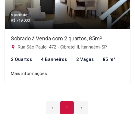
A partir de:
R$ 719.000
Sobrado à Venda com 2 quartos, 85m²
Rua São Paulo, 472 - Cibratel II, Itanhaém-SP
2 Quartos
4 Banheiros
2 Vagas
85 m²
Mais informações
‹
1
›