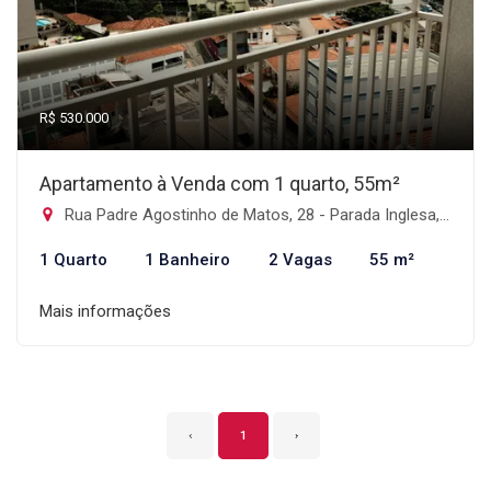
R$ 530.000
Apartamento à Venda com 1 quarto, 55m²
Rua Padre Agostinho de Matos, 28 - Parada Inglesa, São Paulo-SP
1 Quarto
1 Banheiro
2 Vagas
55 m²
Mais informações
‹
1
›