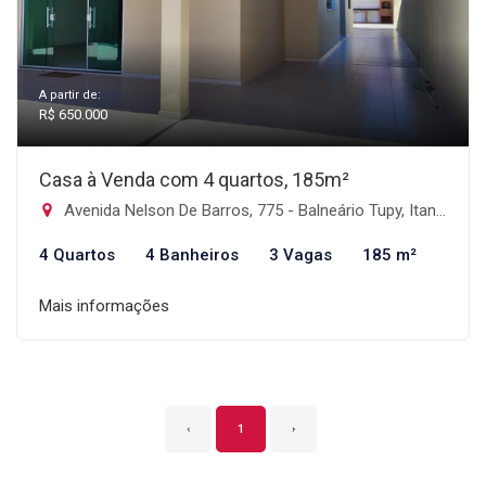
A partir de:
R$ 650.000
Casa à Venda com 4 quartos, 185m²
Avenida Nelson De Barros, 775 - Balneário Tupy, Itanhaém-SP
4 Quartos
4 Banheiros
3 Vagas
185 m²
Mais informações
‹
1
›