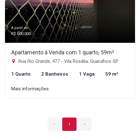
A partir de:
R$ 600.000
Apartamento à Venda com 1 quarto, 59m²
Rua Rio Grande, 477 - Vila Rosália, Guarulhos-SP
1 Quarto
2 Banheiros
1 Vaga
59 m²
Mais informações
‹
1
›