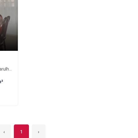
os-SP
m²
‹
1
›