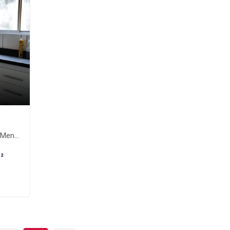
os-SP
²