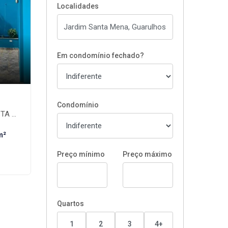
Localidades
Em condomínio fechado?
Condomínio
hos-SP
m²
Preço mínimo
Preço máximo
Quartos
1
2
3
4+