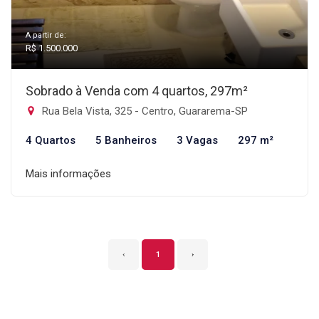
A partir de:
R$ 1.500.000
Sobrado à Venda com 4 quartos, 297m²
Rua Bela Vista, 325 - Centro, Guararema-SP
4 Quartos
5 Banheiros
3 Vagas
297 m²
Mais informações
‹
1
›