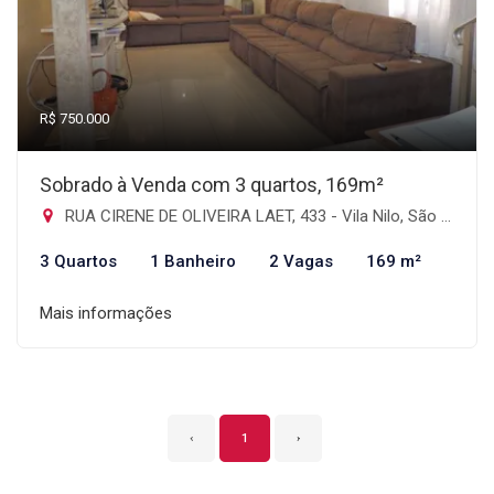
R$ 750.000
Sobrado à Venda com 3 quartos, 169m²
RUA CIRENE DE OLIVEIRA LAET, 433 - Vila Nilo, São Paulo-SP
3 Quartos
1 Banheiro
2 Vagas
169 m²
Mais informações
‹
1
›