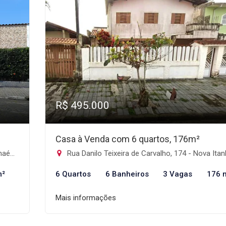
R$ 495.000
Casa à Venda com 6 quartos, 176m²
m-SP
Rua Danilo Teixeira de Carvalho, 174 - Nova Itanhaém, Itanha
m²
6 Quartos
6 Banheiros
3 Vagas
176 
Mais informações