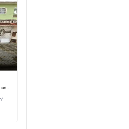
ém-SP
m²