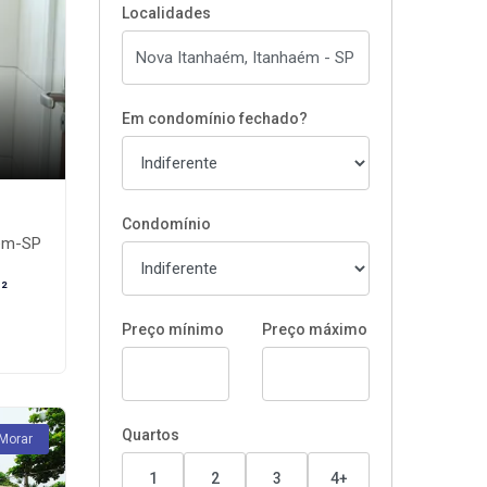
Localidades
Em condomínio fechado?
Condomínio
aém-SP
²
Preço mínimo
Preço máximo
Quartos
 Morar
1
2
3
4+