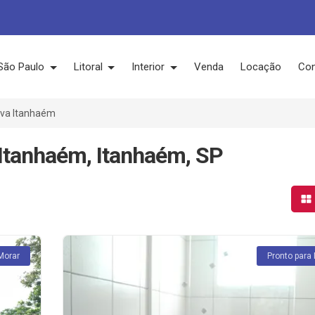
São Paulo
Litoral
Interior
Venda
Locação
Con
va Itanhaém
Itanhaém, Itanhaém, SP
Mo
Morar
Pronto para