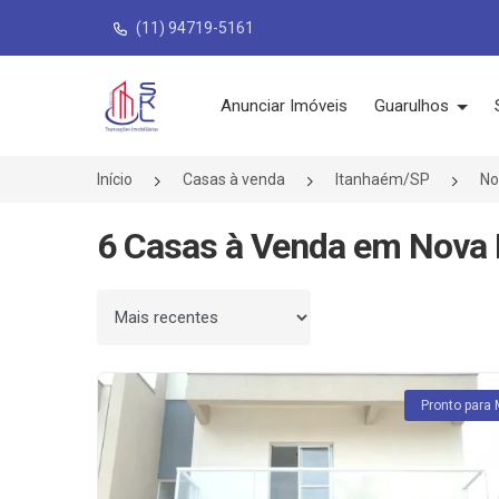
(11) 94719-5161
Página inicial
Anunciar Imóveis
Guarulhos
Início
Casas à venda
Itanhaém/SP
No
6 Casas à Venda em Nova 
Ordenar por
Pronto para 