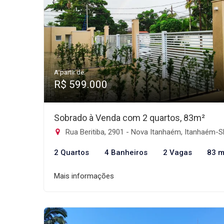
A partir de:
R$ 599.000
Sobrado à Venda com 2 quartos, 83m²
Rua Beritiba, 2901 - Nova Itanhaém, Itanhaém-
2 Quartos
4 Banheiros
2 Vagas
83 m
Mais informações