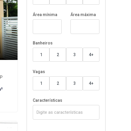
Área mínima
Área máxima
Banheiros
1
2
3
4+
Vagas
SP
1
2
3
4+
m²
Características