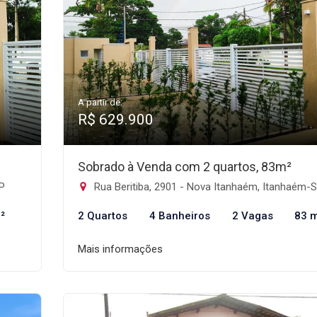
A partir de:
R$ 629.900
Sobrado à Venda com 2 quartos, 83m²
SP
Rua Beritiba, 2901 - Nova Itanhaém, Itanhaém-
²
2 Quartos
4 Banheiros
2 Vagas
83 
Mais informações