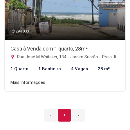
R$ 294.000
Casa à Venda com 1 quarto, 28m²
Rua José M Whitaker, 134 - Jardim Suarão - Praia, Itanhaém-SP
1 Quarto
1 Banheiro
4 Vagas
28 m²
Mais informações
‹
1
›