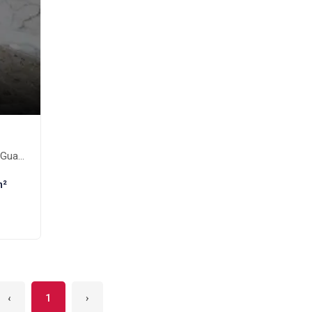
os-SP
m²
‹
1
›