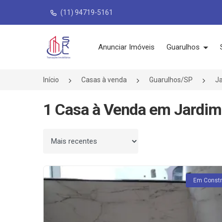
(11) 94719-5161
Página inicial
Anunciar Imóveis
Guarulhos
Início
Casas à venda
Guarulhos/SP
J
1 Casa à Venda em Jardim
Ordenar por
Em Const