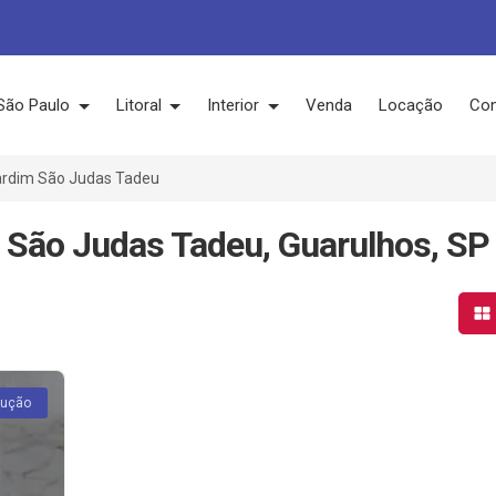
São Paulo
Litoral
Interior
Venda
Locação
Con
ardim São Judas Tadeu
 São Judas Tadeu, Guarulhos, SP
Mo
rução