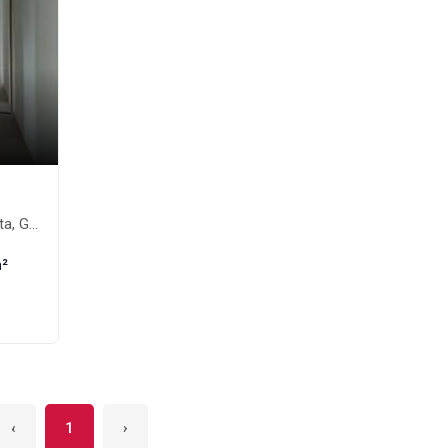
os-SP
²
‹
1
›