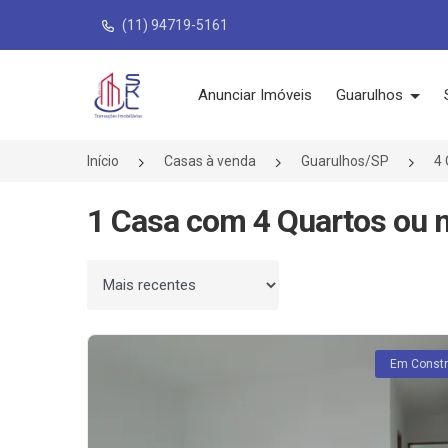
(11) 94719-5161
Página inicial
Anunciar Imóveis
Guarulhos
Início
Casas à venda
Guarulhos/SP
4 
1 Casa com 4 Quartos ou 
Ordenar por
Em Const