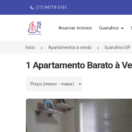
(11) 94719-5161
Página inicial
Anunciar Imóveis
Guarulhos
Início
Apartamentos à venda
Guarulhos/SP
1 Apartamento Barato à V
Ordenar por