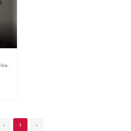
os-SP
‹
1
›