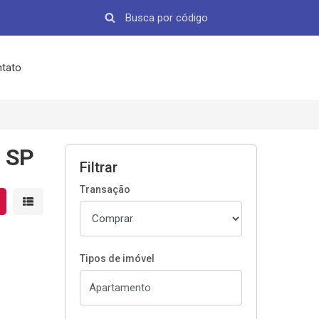
tato
, SP
Filtrar
Transação
strar resultados em grade
Mostrar resultados em lista
Tipos de imóvel