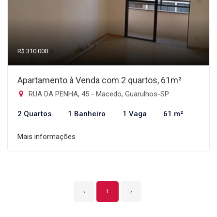
R$ 310.000
Apartamento à Venda com 2 quartos, 61m²
RUA DA PENHA, 45 - Macedo, Guarulhos-SP
2 Quartos
1 Banheiro
1 Vaga
61 m²
Mais informações
‹
1
›