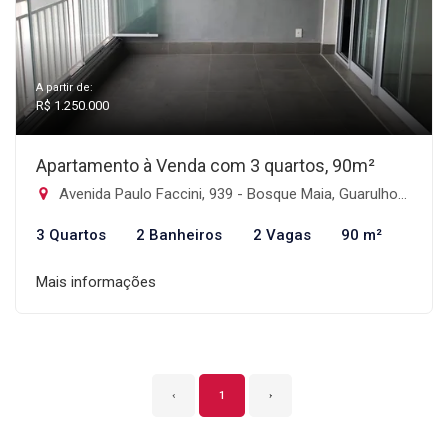
A partir de:
R$ 1.250.000
Apartamento à Venda com 3 quartos, 90m²
Avenida Paulo Faccini, 939 - Bosque Maia, Guarulhos-SP
3 Quartos
2 Banheiros
2 Vagas
90 m²
Mais informações
‹
1
›