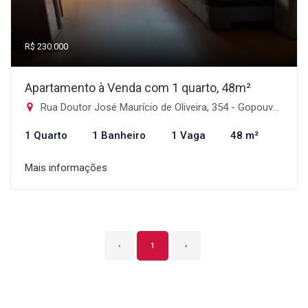
R$ 230.000
Apartamento à Venda com 1 quarto, 48m²
Rua Doutor José Maurício de Oliveira, 354 - Gopouva, Guarulhos-SP
1 Quarto
1 Banheiro
1 Vaga
48 m²
Mais informações
‹
1
›