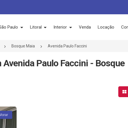
São Paulo
Litoral
Interior
Venda
Locação
Con
Bosque Maia
Avenida Paulo Faccini
 Avenida Paulo Faccini - Bosque
Mo
Morar