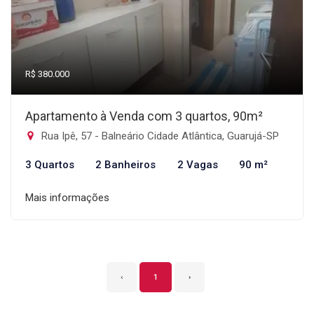
R$ 380.000
Apartamento à Venda com 3 quartos, 90m²
Rua Ipê, 57 - Balneário Cidade Atlântica, Guarujá-SP
3 Quartos
2 Banheiros
2 Vagas
90 m²
Mais informações
‹
1
›