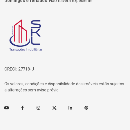
Domingos e feriados
:
Não haverá expediente
Página inicial
CRECI: 27718-J
Os valores, condições e disponibilidade dos imóveis estão sujeitos
a alterações sem aviso prévio.
Youtube
Facebook
Instagram
Twitter
Linkedin
Pinterest