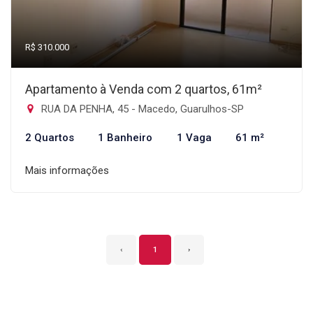
R$ 310.000
Apartamento à Venda com 2 quartos, 61m²
RUA DA PENHA, 45 - Macedo, Guarulhos-SP
2 Quartos
1 Banheiro
1 Vaga
61 m²
Mais informações
‹
1
›